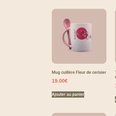
Mug cuillère Fleur de cerisier
19.00
€
Ajouter au panier