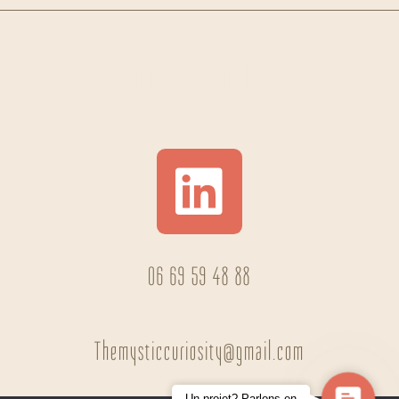
Suivez moi
06 69 59 48 88
Themysticcuriosity@gmail.com
Contact
Un projet? Parlons-en