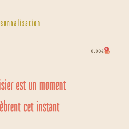
rsonnalisation
0
0.00
€
risier est un moment
èbrent cet instant