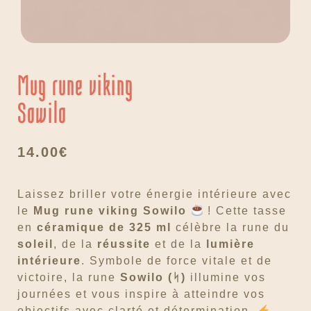
Mug rune viking
Sowilo
14.00
€
Laissez briller votre énergie intérieure avec
le
Mug rune viking Sowilo
! Cette tasse
en
céramique de 325 ml
célèbre la rune du
soleil
, de la
réussite
et de la
lumière
intérieure
. Symbole de force vitale et de
victoire, la rune
Sowilo (ᛋ)
illumine vos
journées et vous inspire à atteindre vos
objectifs avec clarté et détermination.